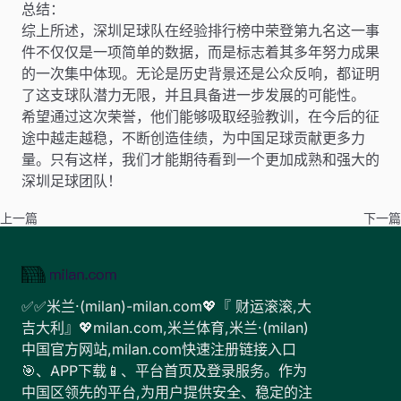
总结：
综上所述，深圳足球队在经验排行榜中荣登第九名这一事
件不仅仅是一项简单的数据，而是标志着其多年努力成果
的一次集中体现。无论是历史背景还是公众反响，都证明
了这支球队潜力无限，并且具备进一步发展的可能性。
希望通过这次荣誉，他们能够吸取经验教训，在今后的征
途中越走越稳，不断创造佳绩，为中国足球贡献更多力
量。只有这样，我们才能期待看到一个更加成熟和强大的
深圳足球团队！
上一篇
下一篇
✅✅米兰·(milan)-milan.com💖『 财运滚滚,大
吉大利』💖milan.com,米兰体育,米兰·(milan)
中国官方网站,milan.com快速注册链接入口
🎯、APP下载📱、平台首页及登录服务。作为
中国区领先的平台,为用户提供安全、稳定的注