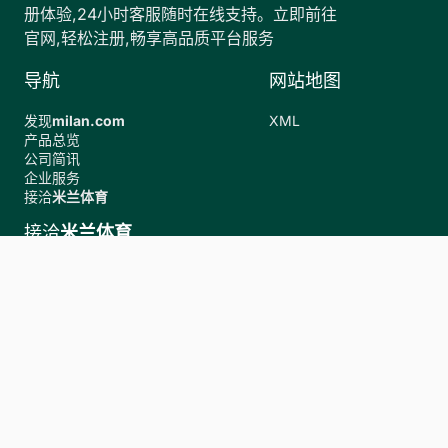
册体验,24小时客服随时在线支持。立即前往
官网,轻松注册,畅享高品质平台服务
导航
网站地图
发现
milan.com
XML
产品总览
公司简讯
企业服务
接洽
米兰体育
接洽
米兰体育
+15848297467
FREE
highfiber@qq.com
订阅我们的邮箱！