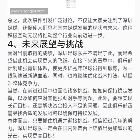
总之，此次事件引发广泛讨论，不仅让大家关注到了深圳
足球，还促使人们思考国内足球发展的现状与未来。这种
积极互动无疑将推动整个行业向前迈进一步。
4、未来展望与挑战
面对当前取得的成绩，深圳足球队并不满足于此，而是希
望借此机会实现更大的飞跃。在接下来的赛季中，俱乐部
计划加强青训体系，使更多优秀年轻球员得到锻炼，为一
线队输送新鲜血液。同时，也将继续优化战术打法，以提
升整体竞争力。
当然，在前进过程中也面临诸多挑战，如如何保持稳定发
挥，以及如何应对其他强劲对手等问题。此外，要想实现
长远目标，还需解决资金投入不足的问题，因此俱乐部亟
需寻找合适的发展战略以确保可持续发展。
总体而言，只要抓住机遇并迎接挑战，相信经过几年的努
力，深圳足球队一定会在国内外舞台上绽放出更加耀眼的
光芒，实现更高目标！