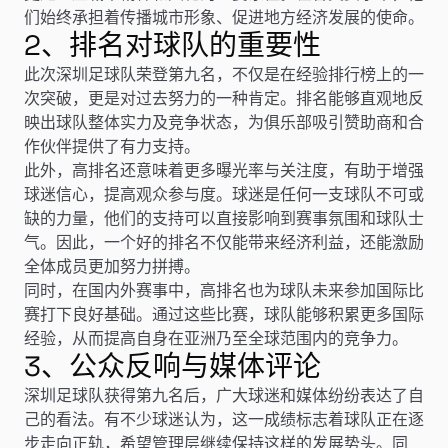
们始终承担着传播城市形象、促进地方经济发展的使命。
2、排名对球队的重要性
此次深圳足球队荣登第九名，不仅是在经验排行榜上的一
次突破，更是对过去努力的一种肯定。排名能够直观地反
映出球队整体实力及竞争状态，为俱乐部吸引赞助商和合
作伙伴提供了有力支持。
此外，高排名还意味着更多曝光率与关注度，有助于增强
球迷信心，提高观众参与度。球迷是任何一支球队不可或
缺的力量，他们的支持可以直接影响到赛事氛围和球队士
气。因此，一个好的排名不仅能带来经济利益，还能激励
全体成员更加努力拼搏。
同时，在国内外赛事中，高排名也为球队未来参加国际比
赛打下良好基础。通过这些比赛，球队能够积累更多国际
经验，从而提高自身在亚洲乃至全球范围内的竞争力。
3、公众反响与媒体评论
深圳足球队获得第九名后，广大球迷和媒体纷纷表达了自
己的看法。有不少球迷认为，这一成绩标志着球队正在逐
步走向正轨，希望管理层继续保持这样的发展势头。同