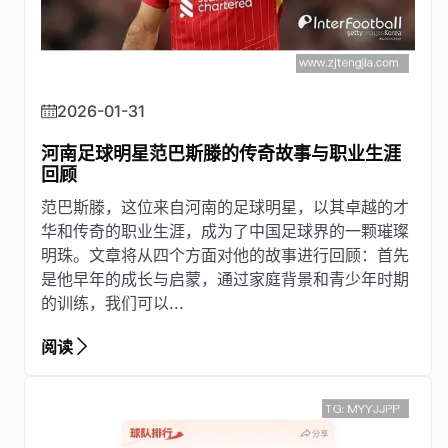
2026-01-31
河南足球明星范巴斯滕的传奇故事与职业生涯
回顾
范巴斯滕，这位来自河南的足球明星，以其卓越的才
华和传奇的职业生涯，成为了中国足球界的一颗璀璨
明珠。文章将从四个方面对他的故事进行回顾：首先
是他早年的成长与启蒙，通过家庭背景和青少年时期
的训练，我们可以...
阅读