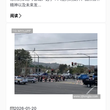
精神以及未来发...
阅读
2026-01-20