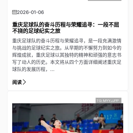
2026-01-06
重庆足球队的奋斗历程与荣耀追寻：一段不屈
不挠的足球纪实之旅
重庆足球队的奋斗历程与荣耀追寻，是一段充满激情
与挑战的足球纪实之旅。从早期的不懈努力到如今的
辉煌成就，重庆足球以其独特的精神和顽强的意志书
写了动人的历史。本文将从四个方面详细阐述重庆足
球队的发展历程，...
阅读