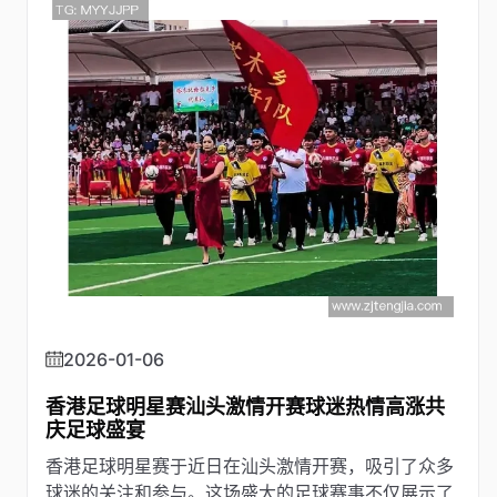
2026-01-06
香港足球明星赛汕头激情开赛球迷热情高涨共
庆足球盛宴
香港足球明星赛于近日在汕头激情开赛，吸引了众多
球迷的关注和参与。这场盛大的足球赛事不仅展示了