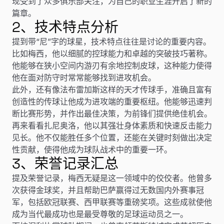
现受到了众多俱乐部关注，为自己的职业生涯开启了新的
篇章。
2、技术特点分析
提到带“尼”字的球星，技术特点往往是讨论的重要内容。
比如梅西，他以细腻的控球能力和卓越的突破技巧著称。
他能够在狭小空间内游刃有余地控制皮球，这种能力使得
他在面对防守时常常能够找到进攻机会。
此外，还有像法布雷加斯这样的天才传球手，准确且富有
创造性的传球让他成为进攻端的重要枢纽。他能够迅速判
断比赛形势，并作出最佳决策，为前锋们提供绝佳机会。
再来看看扎尼奥洛，他以其强壮身体素质和快速反击能力
见长。他不仅能胜任多个位置，还能在关键时刻做出决定
性贡献，使得他成为球队战术中的重要一环。
3、荣誉记录汇总
提及荣誉记录，梅西无疑是这一领域中的佼佼者。他曾多
次获得金球奖，并且帮助巴萨赢得过无数国内外赛事冠
军，包括欧冠联赛、西甲联赛等重磅奖项。这些成就使他
成为当代最成功也是最受尊敬的足球运动员之一。